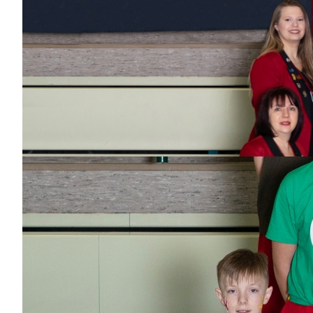
Hofnarren
Chris
Dabei
seit
5
Jahren
Bisher aktiv als/bei
Hofnarren,
Sonnenkinder