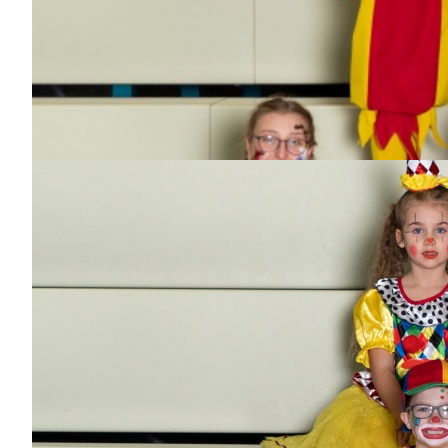
Vitus
Dabei
seit
5
Jahren
Bisher aktiv als/bei
Hofnarren,
Sonnenkinder
Fabian
Dabei