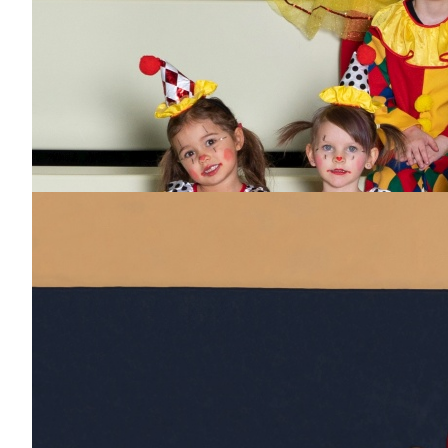
seit
7
Jahren
Bisher aktiv als/bei
Hofnarren, Kleiner
Prinz, Sonnenkinder
Georg
Dabei
seit
8
Jahren
Bisher aktiv als/bei