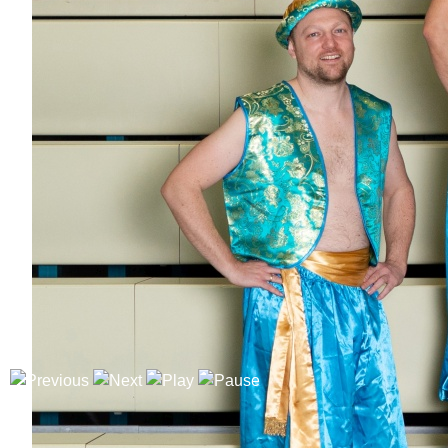
Manuel
Dabei
seit
3
Jahren
Bisher aktiv als/bei
Hofnarren
Robin