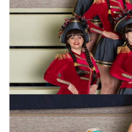
Bisher aktiv als/bei
Hofnarren, Dance-Kids
Maximilian
Dabei
seit
5
Jahren
Bisher aktiv als/bei
Hofnarren