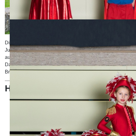
Die Hofnarren bestehen in der aktuellen Saison aus 13
Jungs und einem Mädchen. Gemeinsam bringen Sie es
auf 68 aktive Jahre. Trainiert werden sie von Benedikt
Danner, Florian und Lukas Lenz, Betreuerinn ist Romina
Brumbach.
Hofnarren
Leon
Dabei
seit