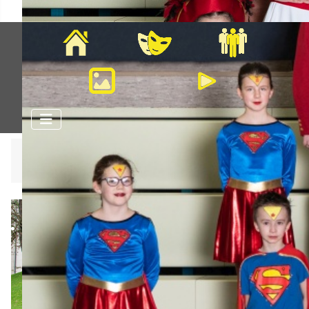
Home
Veranstaltungen
Mitglieder
Bilder
Videos
Aktuelle Seite:
Startseite
Kleine Mannschaft
Hofnarren