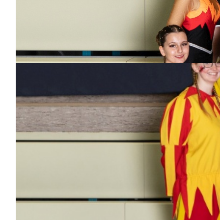
Leopold
Dabei
seit
3
Jahren
Bisher aktiv als/bei
Hofnarren