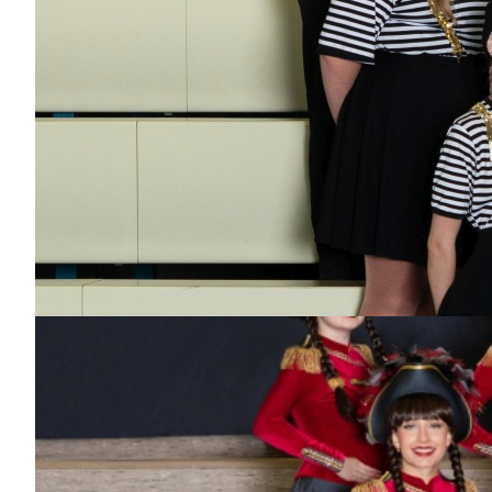
Dabei
seit
1 Jahr
Bisher aktiv als/bei
Hofnarren
Anna
Dabei
seit
4
Jahren