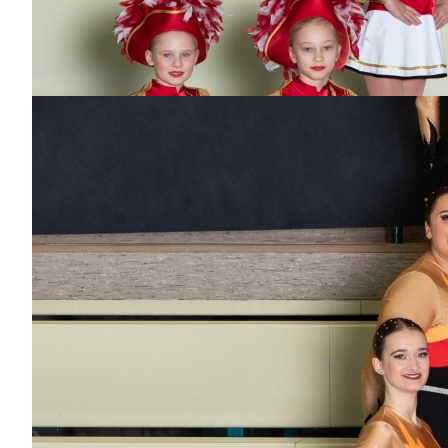
3
Jahren
Bisher aktiv als/bei
Hofnarren, Teenie-
Showtanz
Julian
Dabei
seit
12
Jahren
Bisher aktiv als/bei
Hofnarren