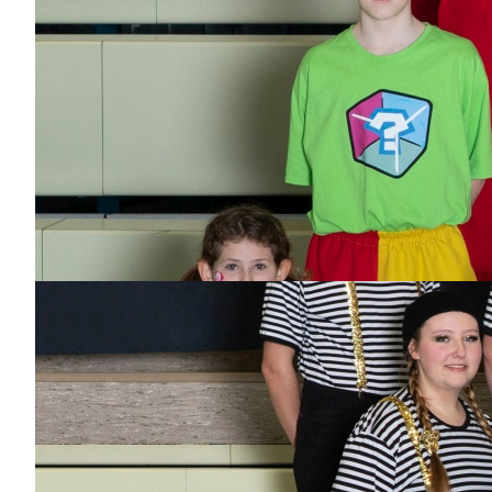
Jonas
Dabei
seit
2
Jahren
Bisher aktiv als/bei
Hofnarren,
Sonnenkinder
Robin