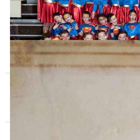
Prinzessin Anne
Prinzessin Nicole
und Prinz Florian
und Prinz Alex
Ein dreifach donnerndes
Finken - Helau | Finken - Helau |
Finken - Helau
Aktive Mannschaft
Die aktive Mannschaft der Saison 2024 - 2025