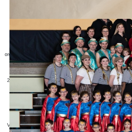
Unser Zeltlager steht vor der Tür. Auf Grund von
organisatorischen Gründen können wir das Zeltlager leider
nicht von Freitag bis Sonntag durchführen.
Stattdessen findet das Zeltlager von Samstag den
25.07.2026 auf Sonntag den 26.07.2026 statt. Mehr Infos
findet ihr auf der Anmeldung.
Anmelden könnt ihr Euer Kind zwischen dem Kinder-
Abschlussessen und dem Teenie-Abschlussessen
(07.03.2026 ca. 13:00 - 13:15 Uhr).
Vielen Dank für Euer Verständnis - wir freuen uns auf ein