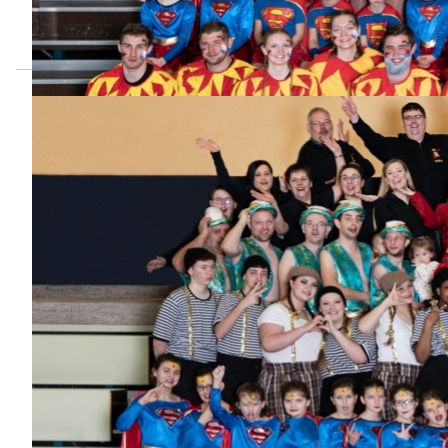
tolles, gemeinsames Zeltlager!
Euer Jugendteam
Prinzenpaare der
Schlossfinken
der Saison 2025-2026