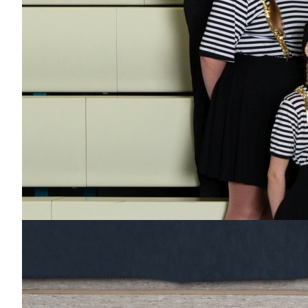
Franz Sönning
Dabei
seit
23
Jahren
Bisher aktiv als/bei
Elferrat, Eventteam,
Beisitzer, Wagenbau,
Flying Narrows,
Großer Prinz