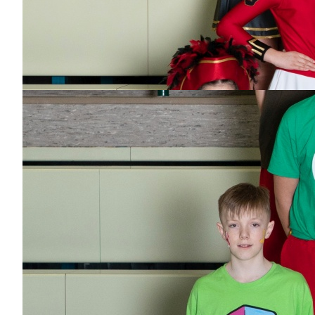
Ralf Kartes
Dabei
seit
2
Jahren
Bisher aktiv als/bei
Technik, Wagenbau
Benedikt Körle
Dabei