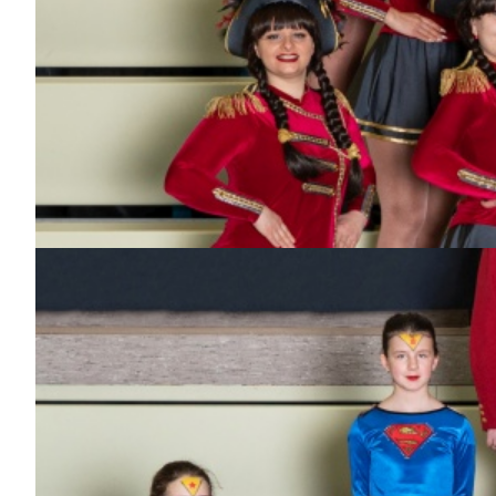
Tom
Dabei
seit
1 Jahr
Bisher aktiv als/bei
Wagenbau
Stefan Pallor