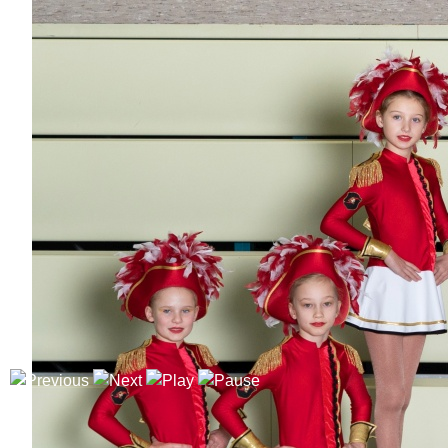
Steffen Starz
Dabei
seit
13
Jahren
Bisher aktiv als/bei
Pjbkut's, Wagenbau,
Flying Narrows
Stefan Thanheiser
Dabei
seit