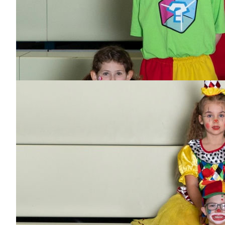
seit
5
Jahren
Bisher aktiv als/bei
Flying Narrows,
Wagenbau, großer
Prinz
Franz Lindtner
Dabei
seit
12
Jahren
Bisher aktiv als/bei