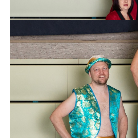
11
Jahren
Bisher aktiv als/bei
Pjbkut's, Wagenbau,
Großer Prinz
Hans Gerstmeier
Dabei
seit
2
Jahren
Bisher aktiv als/bei
Wagenbau