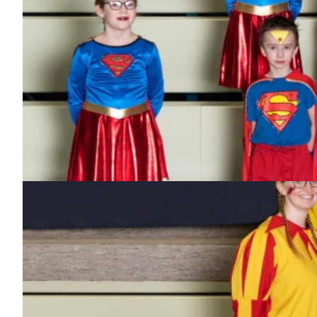
Dabei
seit
2
Jahren
Bisher aktiv als/bei
Pjbkut's, Wagenbau
Ingo Pudwill
Dabei
seit
11
Jahren