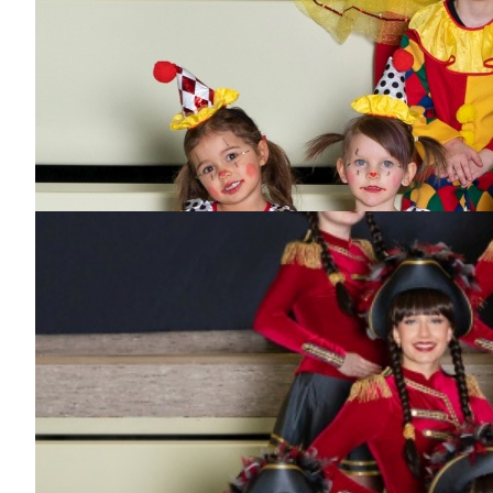
Wagenbau, Elferrat
Jochen Mengele
Dabei
seit
24
Jahren
Bisher aktiv als/bei
Pjbkut's, Wagenbau,
Event-Team,
Einsatzteam, Flying
Narrows, Trainer
Hofnarren, Große Prinz