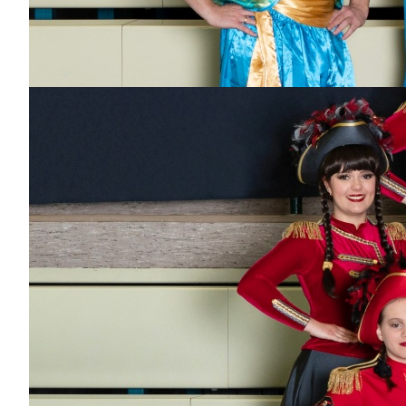
Marian Grunow
Dabei
seit
10
Jahren
Bisher aktiv als/bei
Wagenbau,
Einsatzteam, Flying
Narrows