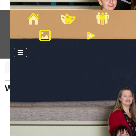
Home
Veranstaltungen
Mitglieder
Bilder
Videos
Aktuelle Seite:
Startseite
Aktive
Wagenbau
Wagenbau
Christian
Baumgartner
Dabei
seit