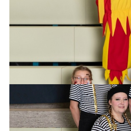
Bisher aktiv als/bei
Beisitzer, Wagenbau,
Technik
Steffen Schüssl
Dabei
seit
8
Jahren
Bisher aktiv als/bei
Pjbkut's, Wagenbau,
Flying Narrows