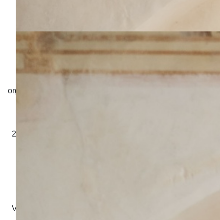
Unser Zeltlager steht vor der Tür. Auf Grund von
organisatorischen Gründen können wir das Zeltlager leider
nicht von Freitag bis Sonntag durchführen.
Stattdessen findet das Zeltlager von Samstag den
25.07.2026 auf Sonntag den 26.07.2026 statt. Mehr Infos
findet ihr auf der Anmeldung.
Anmelden könnt ihr Euer Kind zwischen dem Kinder-
Abschlussessen und dem Teenie-Abschlussessen
(07.03.2026 ca. 13:00 - 13:15 Uhr).
Vielen Dank für Euer Verständnis - wir freuen uns auf ein