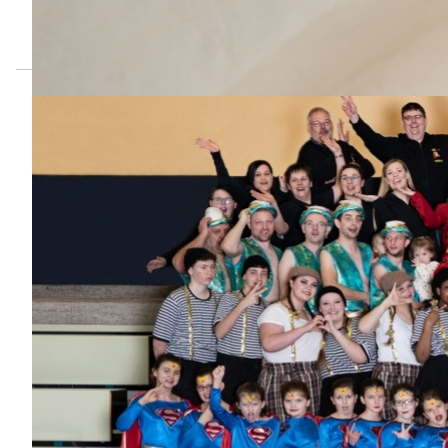
tolles, gemeinsames Zeltlager!
Euer Jugendteam
Prinzenpaare der
Schlossfinken
der Saison 2025-2026