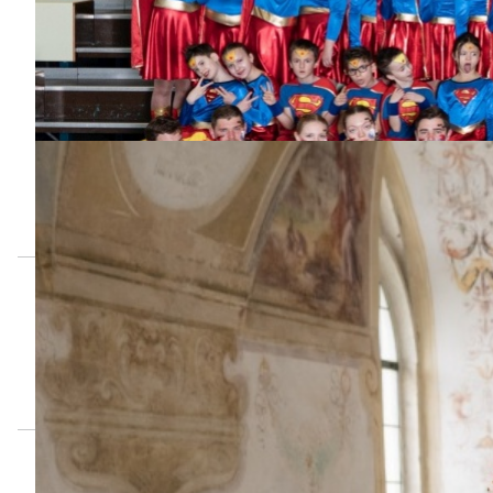
Prinzessin Anne
Prinzessin Nicole
und Prinz Florian
und Prinz Alex
Ein dreifach donnerndes
Finken - Helau | Finken - Helau |
Finken - Helau
Aktive Mannschaft
Die aktive Mannschaft der Saison 2024 - 2025